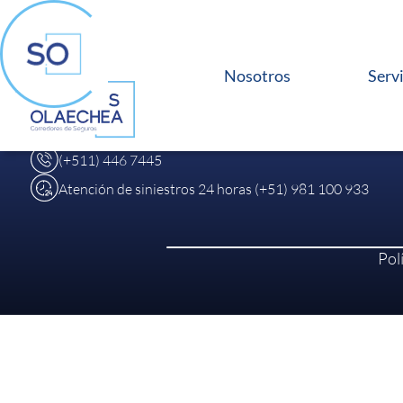
Av. Reducto N°1370 Oficina 102, Miraflores, Lima
Nosotros
Serv
Calle Elías Aguirre 830. Oficina 701. Chiclayo,
Lambayeque.
De lunes a viernes de 9:00 a.m. a 6:00 p.m.
(+511) 446 7445
Atención de siniestros 24 horas (+51) 981 100 933
Pol