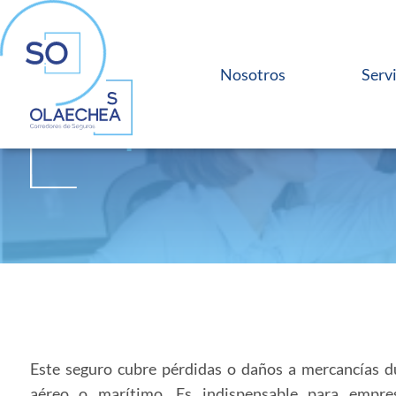
Nosotros
Serv
Transporte
Este seguro cubre pérdidas o daños a mercancías du
aéreo o marítimo. Es indispensable para empres