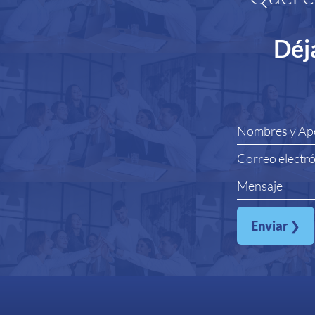
Déj
Enviar
❯