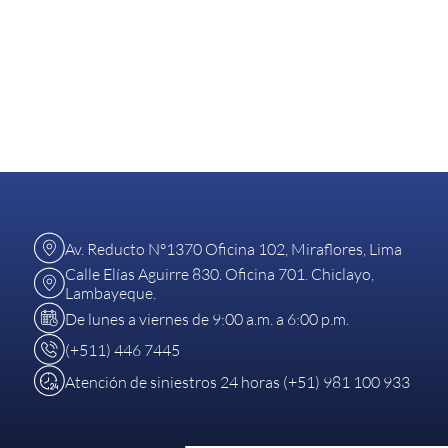
Av. Reducto N°1370 Oficina 102, Miraflores, Lima
Calle Elías Aguirre 830. Oficina 701. Chiclayo,
Lambayeque.
De lunes a viernes de 9:00 a.m. a 6:00 p.m.
(+511) 446 7445
Atención de siniestros 24 horas (+51) 981 100 933