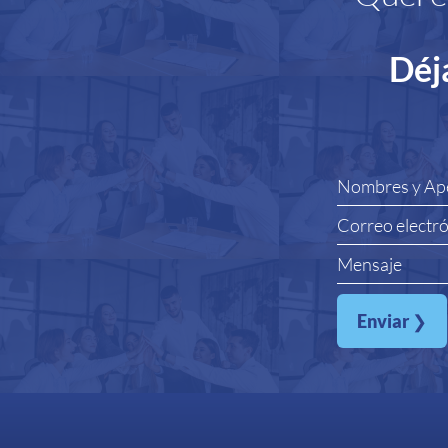
Déj
Enviar
❯